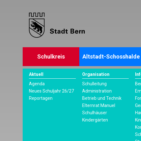
Schulkreis
Altstadt-Schosshalde
Aktuell
Organisation
In
Agenda
Schulleitung
Be
Neues Schuljahr 26/27
Administration
Em
Reportagen
Betrieb und Technik
Fo
Elternrat Manuel
Ge
Schulhäuser
Ha
Kindergärten
Ki
Ko
Sc