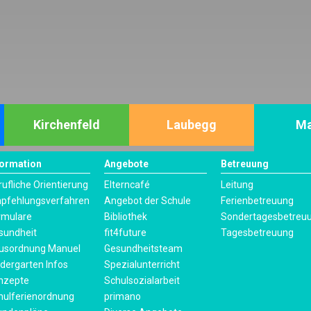
Kirchenfeld
Laubegg
Ma
formation
Angebote
Betreuung
rufliche Orientierung
Elterncafé
Leitung
pfehlungsverfahren
Angebot der Schule
Ferienbetreuung
rmulare
Bibliothek
Sondertagesbetreu
sundheit
fit4future
Tagesbetreuung
usordnung Manuel
Gesundheitsteam
ndergarten Infos
Spezialunterricht
nzepte
Schulsozialarbeit
hulferienordnung
primano