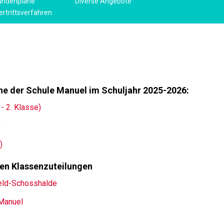
undenpläne
Diverse Angebote
ertrittsverfahren
äne der Schule Manuel im Schuljahr 2025-2026:
- 2. Klasse)
)
)
en Klassenzuteilungen
feld-Schosshalde
 Manuel