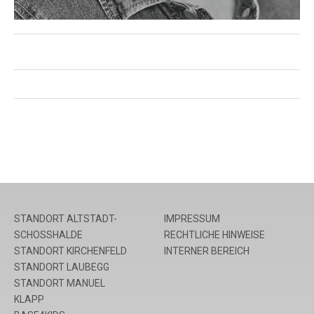
STANDORT ALTSTADT-
IMPRESSUM
SCHOSSHALDE
RECHTLICHE HINWEISE
STANDORT KIRCHENFELD
INTERNER BEREICH
STANDORT LAUBEGG
STANDORT MANUEL
KLAPP