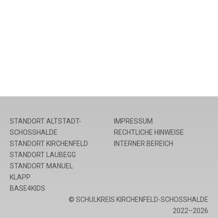
STANDORT ALTSTADT-
IMPRESSUM
SCHOSSHALDE
RECHTLICHE HINWEISE
STANDORT KIRCHENFELD
INTERNER BEREICH
STANDORT LAUBEGG
STANDORT MANUEL
KLAPP
BASE4KIDS
© SCHULKREIS KIRCHENFELD-SCHOSSHALDE
2022–2026