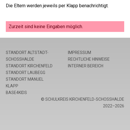
Die Eltern werden jeweils per Klapp benachrichtigt.
Zurzeit sind keine Eingaben möglich.
STANDORT ALTSTADT-
IMPRESSUM
SCHOSSHALDE
RECHTLICHE HINWEISE
STANDORT KIRCHENFELD
INTERNER BEREICH
STANDORT LAUBEGG
STANDORT MANUEL
KLAPP
BASE4KIDS
© SCHULKREIS KIRCHENFELD-SCHOSSHALDE
2022–2026