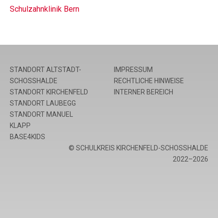
Schulzahnklinik Bern
STANDORT ALTSTADT-
IMPRESSUM
SCHOSSHALDE
RECHTLICHE HINWEISE
STANDORT KIRCHENFELD
INTERNER BEREICH
STANDORT LAUBEGG
STANDORT MANUEL
KLAPP
BASE4KIDS
© SCHULKREIS KIRCHENFELD-SCHOSSHALDE
2022–2026