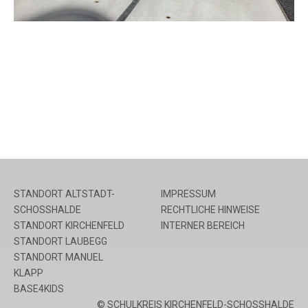
STANDORT ALTSTADT-
IMPRESSUM
SCHOSSHALDE
RECHTLICHE HINWEISE
STANDORT KIRCHENFELD
INTERNER BEREICH
STANDORT LAUBEGG
STANDORT MANUEL
KLAPP
BASE4KIDS
© SCHULKREIS KIRCHENFELD-SCHOSSHALDE