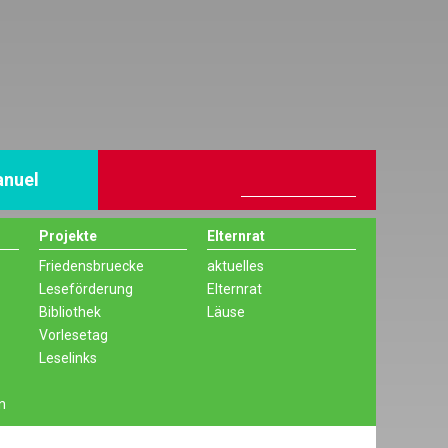
nuel
Projekte
Elternrat
Friedensbruecke
aktuelles
Leseförderung
Elternrat
Bibliothek
Läuse
Vorlesetag
Leselinks
n