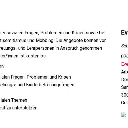
Ev
e bei sozialen Fragen, Problemen und Krisen sowie bei
 Antisemitismus und Mobbing. Die Angebote können von
Sch
etreuungs- und Lehrpersonen in Anspruch genommen
ter*innen ist kostenlos.
076
Ev
en:
Arb
ialen Fragen, Problemen und Krisen

Don
ziehungs- und Kinderbetreuungsfragen

San
300
ozialen Themen
Geb
gut zu unterstützen.