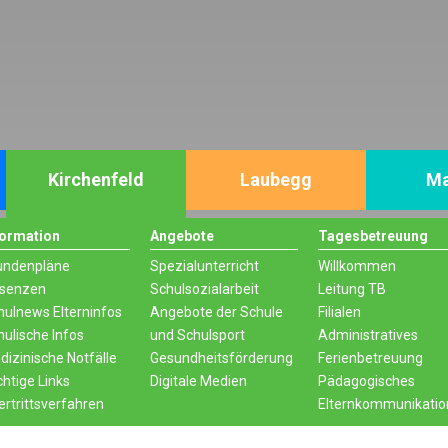
Kirchenfeld
Laubegg
Ma
formation
Angebote
Tagesbetreuung
undenpläne
Spezialunterricht
Willkommen
senzen
Schulsozialarbeit
Leitung TB
hulnews Elterninfos
Angebote der Schule
Filialen
hulische Infos
und Schulsport
Administratives
dizinische Notfälle
Gesundheitsförderung
Ferienbetreuung
chtige Links
Digitale Medien
Pädagogisches
ertrittsverfahren
Elternkommunikatio