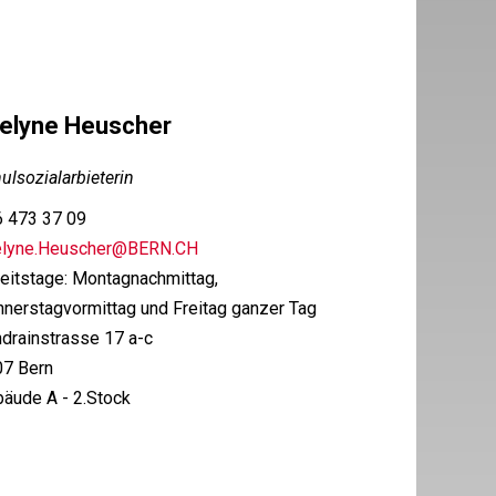
elyne Heuscher
ulsozialarbieterin
 473 37 09
elyne.Heuscher@BERN.CH
eitstage: Montagnachmittag,
nerstagvormittag und Freitag ganzer Tag
drainstrasse 17 a-c
7 Bern
äude A - 2.Stock