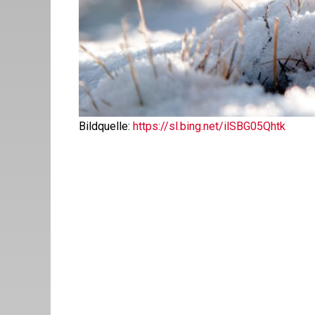
Bildquelle:
https://sl.bing.net/ilSBG05Qhtk