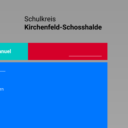
nuel
rn