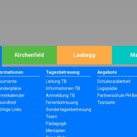
Kirchenfeld
Laubegg
Ma
formationen
Tagesbetreuung
Angebote
kumente
Leitung TB
Schulsozialarbeit
undenpläne
Informationen TB
Logopädie
rminkalender
Anmeldung TB
Partnerschule PH Be
sundheit
Ferienbetreuung
Testseite
chtige Links
Sondertagesbetreuung
Team
Pädagogik
Menüplan