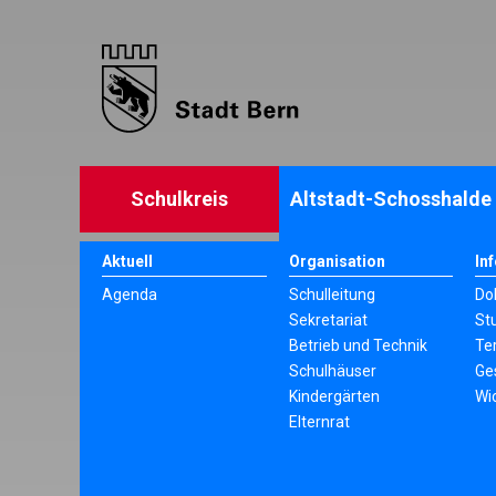
Schulkreis
Altstadt-Schosshalde
Aktuell
Organisation
In
Agenda
Schulleitung
Do
Sekretariat
St
Betrieb und Technik
Te
Schulhäuser
Ge
Kindergärten
Wi
Elternrat