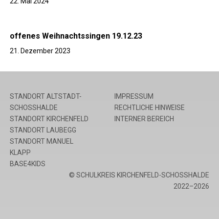
22. Mai 2024
offenes Weihnachtssingen 19.12.23
21. Dezember 2023
STANDORT ALTSTADT-
IMPRESSUM
SCHOSSHALDE
RECHTLICHE HINWEISE
STANDORT KIRCHENFELD
INTERNER BEREICH
STANDORT LAUBEGG
STANDORT MANUEL
KLAPP
BASE4KIDS
© SCHULKREIS KIRCHENFELD-SCHOSSHALDE
2022–2026